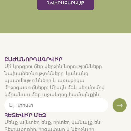
ՆՎԻՐԱԲԵՐԵԼ
ԲԱԺԱՆՈՐԴԱԳՐՎԻ՛Ր
Մի՛ կորցրու մեր վերջին նորությունները,
նախաձեռնությունները, կանանց
պատմությունները և առաջիկա
միջոցառումները։ Միայն մեկ սեղմումով
կմիանաս մեր աջակցող համայնքին։
ՀԵՏԵՒԻ՛Ր ՄԵԶ
Մենք այնտեղ ենք, որտեղ կանայք են։
Հետաքրքիր, հոգատար և ներշնչող