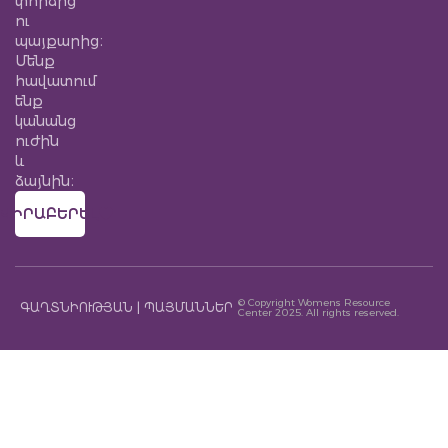
փորձից
ու
պայքարից։
Մենք
հավատում
ենք
կանանց
ուժին
և
ձայնին։
ՎԻՐԱԲԵՐԵԼ
© Copyright Womens Resource
ԳԱՂՏՆԻՈՒԹՅԱՆ | ՊԱՅՄԱՆՆԵՐ
Center 2025. All rights reserved.