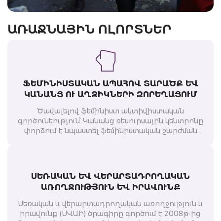
ԱՌԱՋՆԱՅԻՆ ՈԼՈՐՏՆԵՐ
Դեպի ավելի
արդար ապագա
բոլորի համար
ՖԵՄԻՆԻՍՏԱԿԱՆ ԱՊԱՀՈՎ ՏԱՐԱԾՔ ԵՒ Կ
ԱՆԱՆՑ ՈՒ ԱՂՋԻԿՆԵՐԻ ԶՈՐԵՂԱՑՈՒՄ
Ծավալելով ֆեմինիստ ակտիվիստական
գործունեություն՝ Կանանց ռեսուրսային կենտրոնը
ՎԵՐՋԻՆ ՆՈՐՈՒԹՅՈՒՆՆԵՐԸ
փորձում է նպաստել ֆեմինիստական շարժման
ծավալմանը և հայիշխանական համակարգի
տապալմանը։
ՍԵՌԱԿԱՆ ԵՒ ՎԵՐԱՐՏԱԴՐՈՂԱԿԱՆ Ա
ՌՈՂՋՈՒԹՅՈՒՆ ԵՒ ԻՐԱՎՈՒՆՔ
Սեռական և վերարտադրողական առողջություն և
իրավունք (ՍՎԱԻ) ծրագիրը գործում է 2008թ-ից: