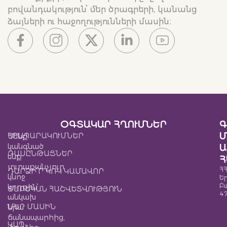
բովանդակություն՝ մեր ծրագրերի, կանանց
ձայների ու հաջողությունների մասին։
ՕԳՏԱԿԱՐ ՀՂՈՒՄՆԵՐ
Գ
Մ
ՀՐԱՊԱՐԱԿՈՒՄՆԵՐ
Մենք
կանգնած
Ա
ԴԱՍԸՆԹԱՑՆԵՐ
ենք
Հ
յուրաքանչյուր
ՀՀ
ԴԱՐՁԻ՜Ր ԿՌԿ ԿԱՄԱՎՈՐ
կնոջ
Ե
Բ
կողքին՝
ՏԱՐԵԿԱՆ ՀԱՇՎԵՏՎՈՒԹՅՈՒՆ
4
անկախ
ՄԵՐ ՄԱՍԻՆ
նրա
ճանապարհից,
ԿԱՊ