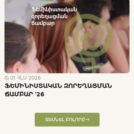
01 ՀԼՍ 2026
ՖԵՄԻՆԻՍՏԱԿԱՆ ԶՈՐԵՂԱՑՄԱՆ
ՃԱՄԲԱՐ ’26
«
Ի
Ա
Ւ
ՏԵՍՆԵԼ ԲՈԼՈՐԸ