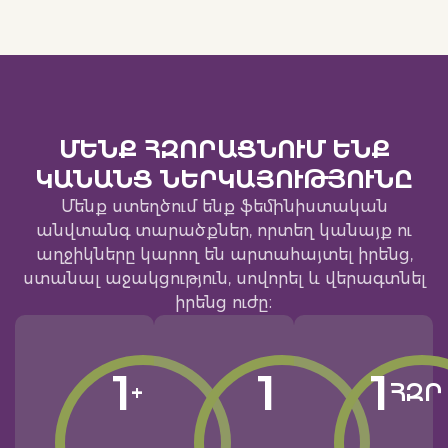
ՄԵՆՔ ՀԶՈՐԱՑՆՈՒՄ ԵՆՔ
ԿԱՆԱՆՑ ՆԵՐԿԱՅՈՒԹՅՈՒՆԸ
Մենք ստեղծում ենք ֆեմինիստական
անվտանգ տարածքներ, որտեղ կանայք ու
աղջիկները կարող են արտահայտել իրենց,
ստանալ աջակցություն, սովորել և վերագտնել
իրենց ուժը։
1
1
1
+
ՀԶՐ