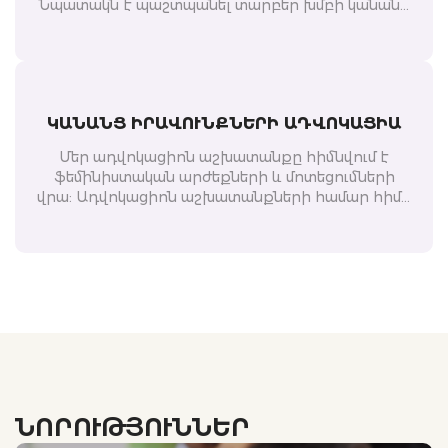
Նպատակն է պաշտպանել տարբեր խմբի կանանց
սեռական և վերարտադրողական իրավունքերը՝
իրազեկվածության բարձրացման և ոլորտում
առկա հիմնախնդիրների լուծման շնորհիվ:
ԿԱՆԱՆՑ ԻՐԱՎՈՒՆՔՆԵՐԻ ԱԴՎՈԿԱՑԻԱ
Մեր ադվոկացիոն աշխատանքը հիմնվում է
ֆեմինիստական արժեքների և մոտեցումների
վրա: Ադվոկացիոն աշխատանքների համար հիմք
են ծառայում կանանց տարբեր խմբերի, այդ թվում՝
հաշմանդամություն ունեցող, ՄԻԱՎ-ով ապրող,
գյուղաբնակ, ԼԲՏՔ+, եզդի, ընտանեկան և
սեռական բռնության ենթարկված կանանց հետ
աշխատանքի փորձը և այդ համայնքների
կանանց և նրանց հետ աշխատող մասնագետների
կողմից բարձրաձայնված խնդիրները:
ՆՈՐՈՒԹՅՈՒՆՆԵՐ