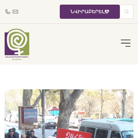
ՆՎԻՐԱԲԵՐԵԼ