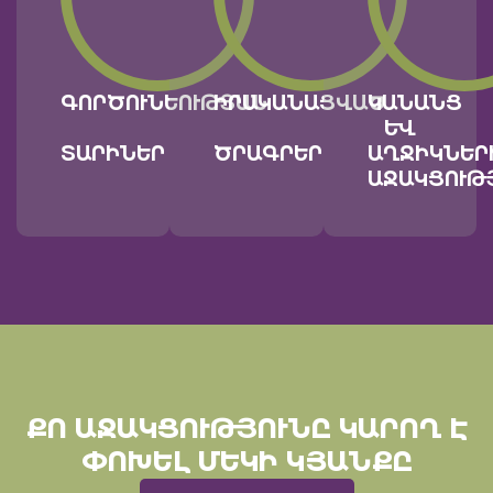
ԳՈՐԾՈՒՆԵՈՒԹՅԱՆ
ԻՐԱԿԱՆԱՑՎԱԾ
ԿԱՆԱՆՑ
ԵՒ Ա
ՏԱՐԻՆԵՐ
ԾՐԱԳՐԵՐ
ՂՋԻԿՆԵՐԻ
ՋԱԿՑՈՒԹՅ
ՔՈ ԱՋԱԿՑՈՒԹՅՈՒՆԸ ԿԱՐՈՂ Է
ՓՈԽԵԼ ՄԵԿԻ ԿՅԱՆՔԸ