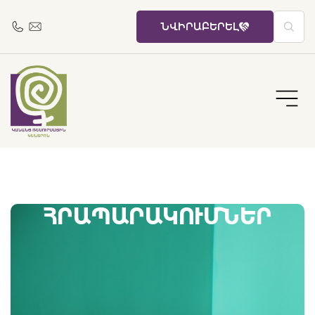
ՆՎԻՐԱԲԵՐԵԼ
ՀՐԱՊԱՐԱԿՈՒՄՆԵՐ