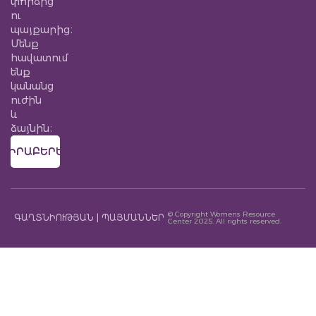
փորձից
ու
պայքարից։
Մենք
հավատում
ենք
կանանց
ուժին
և
ձայնին։
ՎԻՐԱԲԵՐԵԼ
© Copyright Womens Resource
ԳԱՂՏՆԻՈՒԹՅԱՆ | ՊԱՅՄԱՆՆԵՐ
Center 2025. All rights reserved.