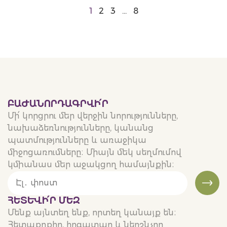
1
2
3
…
8
ԲԱԺԱՆՈՐԴԱԳՐՎԻ՛Ր
Մի՛ կորցրու մեր վերջին նորությունները,
նախաձեռնությունները, կանանց
պատմությունները և առաջիկա
միջոցառումները։ Միայն մեկ սեղմումով
կմիանաս մեր աջակցող համայնքին։
ՀԵՏԵՒԻ՛Ր ՄԵԶ
Մենք այնտեղ ենք, որտեղ կանայք են։
Հետաքրքիր, հոգատար և ներշնչող