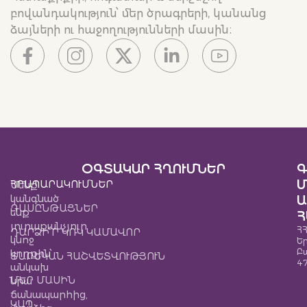
բովանդակություն՝ մեր ծրագրերի, կանանց
ձայների ու հաջողությունների մասին։
ՕԳՏԱԿԱՐ ՀՂՈՒՄՆԵՐ
Գ
Մ
ՀՐԱՊԱՐԱԿՈՒՄՆԵՐ
Մենք
կանգնած
Ա
ԴԱՍԸՆԹԱՑՆԵՐ
ենք
Հ
յուրաքանչյուր
ՀՀ
ԴԱՐՁԻ՜Ր ԿՌԿ ԿԱՄԱՎՈՐ
կնոջ
Ե
Բ
կողքին՝
ՏԱՐԵԿԱՆ ՀԱՇՎԵՏՎՈՒԹՅՈՒՆ
4
անկախ
ՄԵՐ ՄԱՍԻՆ
նրա
ճանապարհից,
ԿԱՊ