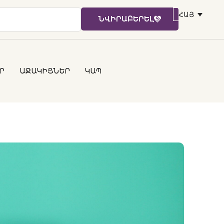
ՀԱՅ
ՆՎԻՐԱԲԵՐԵԼ
Ր
ԱՋԱԿԻՑՆԵՐ
ԿԱՊ