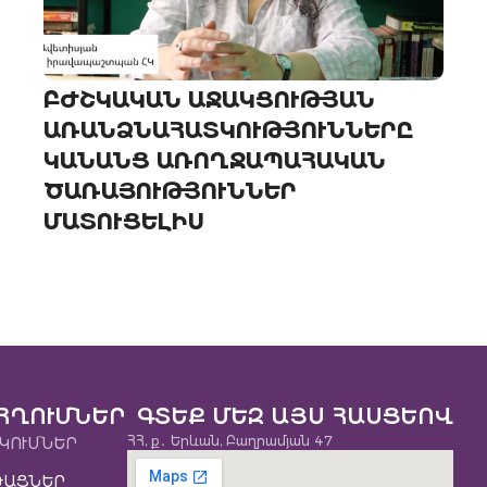
ԲԺՇԿԱԿԱՆ ԱՋԱԿՑՈՒԹՅԱՆ
ԱՌԱՆՁՆԱՀԱՏԿՈՒԹՅՈՒՆՆԵՐԸ
ԿԱՆԱՆՑ ԱՌՈՂՋԱՊԱՀԱԿԱՆ
ԾԱՌԱՅՈՒԹՅՈՒՆՆԵՐ
ՄԱՏՈՒՑԵԼԻՍ
ՀՂՈՒՄՆԵՐ
ԳՏԵՔ ՄԵԶ ԱՅՍ ՀԱՍՑԵՈՎ
ՀՀ, ք․ Երևան, Բաղրամյան 47
ԿՈՒՄՆԵՐ
ԹԱՑՆԵՐ