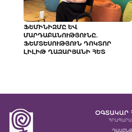
ՖԵՄԻՆԻԶՄԸ ԵՒ Մ
ԱՐԴԱԲԱՆՈՒԹՅՈՒՆԸ. Ֆ
ԵՄՏԵՍՈՒԹՅՈՒՆ ԴՈԿՏՈՐ Լ
ԻԼԻԹ ՂԱԶԱՐՅԱՆԻ ՀԵՏ
ՕԳՏԱԿԱՐ 
ՀՐԱՊԱՐԱ
ԴԱՍԸՆ