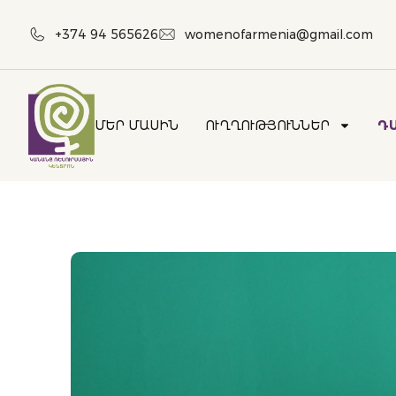
+374 94 565626
womenofarmenia@gmail.com
ՄԵՐ ՄԱՍԻՆ
ՈՒՂՂՈՒԹՅՈՒՆՆԵՐ
Դ