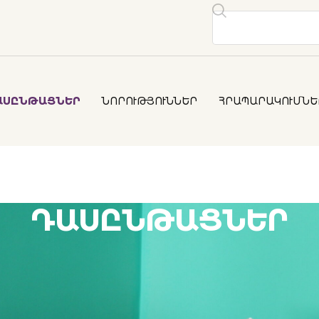
ԱՍԸՆԹԱՑՆԵՐ
ՆՈՐՈՒԹՅՈՒՆՆԵՐ
ՀՐԱՊԱՐԱԿՈՒՄՆԵ
ԴԱՍԸՆԹԱՑՆԵՐ