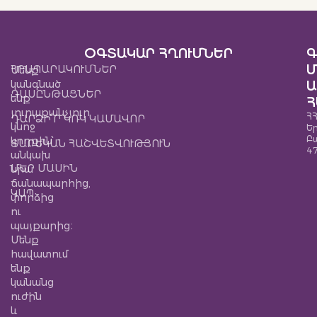
ՕԳՏԱԿԱՐ ՀՂՈՒՄՆԵՐ
Գ
Մ
ՀՐԱՊԱՐԱԿՈՒՄՆԵՐ
Մենք
կանգնած
Ա
ԴԱՍԸՆԹԱՑՆԵՐ
ենք
Հ
յուրաքանչյուր
ՀՀ
ԴԱՐՁԻ՜Ր ԿՌԿ ԿԱՄԱՎՈՐ
կնոջ
Ե
Բ
կողքին՝
ՏԱՐԵԿԱՆ ՀԱՇՎԵՏՎՈՒԹՅՈՒՆ
4
անկախ
ՄԵՐ ՄԱՍԻՆ
նրա
ճանապարհից,
ԿԱՊ
փորձից
ու
պայքարից։
Մենք
հավատում
ենք
կանանց
ուժին
և