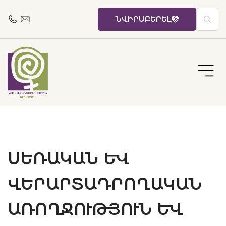
ՆՎԻՐԱԲԵՐԵԼ
ՍԵՌԱԿԱՆ ԵՒ Վ
ԵՐԱՐՏԱԴՐՈՂԱԿԱՆ Ա
ՌՈՂՋՈՒԹՅՈՒՆ ԵՒ ԻՐ