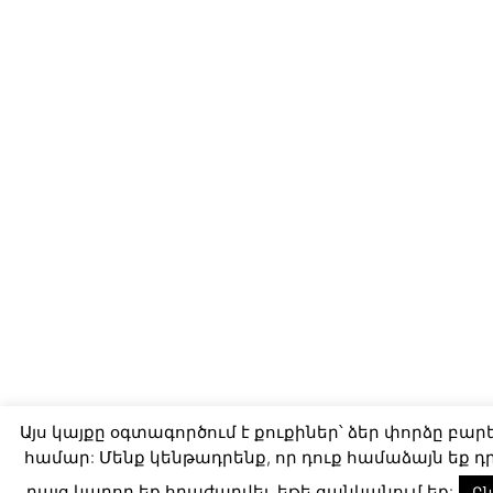
Այս կայքը օգտագործում է քուքիներ՝ ձեր փորձը բար
համար: Մենք կենթադրենք, որ դուք համաձայն եք դ
բայց կարող եք հրաժարվել, եթե ցանկանում եք:
Ըն