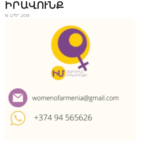
ԱՎՈՒՆՔ
16 ԱՊՐ 2019