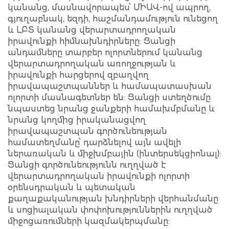
կանանց, մասնավորապես՝ ՄԻԱՎ-ով ապրող,
գյուղաբնակ, եզդի, հաշմանդամություն ունեցող
և ԼԲՏ կանանց վերարտադրողական
իրավունքի հիմնախնդիրները: Ցանցի
անդամները տարբեր ոլորտներում կանանց
վերարտադրողական առողջության և
իրավունքի հարցերով զբաղվող
իրավապաշտպաններ և համապատասխան
ոլորտի մասնագետներ են: Ցանցի ստեղծումը
նպաստեց նրանց ջանքերի համախմբմանը և
նրանց կողմից իրականացվող
իրավապաշտպան գործունեության
համատեղմանը՝ դարձնելով այն ավելի
ներառական և միջխմբային (ինտերսեկցիոնալ):
Ցանցի գործունեությունն ուղղված է
վերարտադրողական իրավունքի ոլորտի
օրենսդրական և պետական
քաղաքականության խնդիրների վերհանմանը
և սոցիալական փոփոխություններին ուղղված
միջոցառումների կազմակերպմանը: