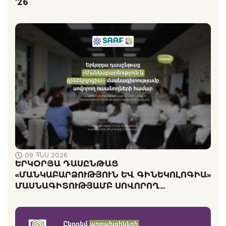
’26
09 ՀՆՍ 2026
ԵՐԿՕՐՅԱ ԴԱՍԸՆԹԱՑ
«ՄԱՆԿԱԲԱՐՁՈՒԹՅՈՒՆ ԵՒ ԳԻՆԵԿՈԼՈԳԻԱ» Մ
ԱՍՆԱԳԻՏՈՒԹՅԱՄԲ ՍՈՎՈՐՈՂ Ո
ՒՍԱՆՈՂՆԵՐԻ ՀԱՄԱՐ