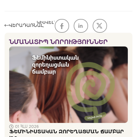
ԿԻՍՎԵԼ՝
ՎԵՐԱԴԱՌՆԱԼ
ՆՄԱՆԱՏԻՊ ՆՈՐՈՒԹՅՈՒՆՆԵՐ
01 ՀԼՍ 2026
ՖԵՄԻՆԻՍՏԱԿԱՆ ԶՈՐԵՂԱՑՄԱՆ ՃԱՄԲԱՐ