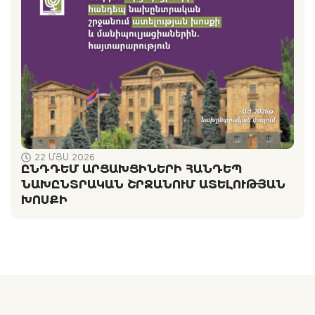
22 ՄՅՍ 2026
ԸՆԴԴԵՄ ԱՐՑԱԽՑԻՆԵՐԻ ՀԱՆԴԵՊ
ՆԱԽԸՆՏՐԱԿԱՆ ՇՐՋԱՆՈՒՄ ԱՏԵԼՈՒԹՅԱՆ
ԽՈՍՔԻ