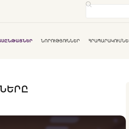
ԱՍԸՆԹԱՑՆԵՐ
ՆՈՐՈՒԹՅՈՒՆՆԵՐ
ՀՐԱՊԱՐԱԿՈՒՄՆԵ
ՔՆԵՐԸ