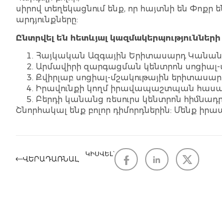
սիրով տեղեկացնում ենք, որ հայտնի են Փոքր
արդյունքները:
Ընտրվել են հետևյալ կազմակերպությունների
Հայկական Ազգային Երիտասարդ Կանան
Արմավիրի զարգացման կենտրոն սոցիալ
Քվիրլաբ սոցիալ-մշակութային երիտասա
Իրավունքի կողմ իրավապաշտպան հասա
Բերդի կանանց ռեսուրս կենտրոն հիմնադ
Շնորհակալ ենք բոլոր դիմորդներին: Մենք իր
ԿԻՍՎԵԼ՝
ՎԵՐԱԴԱՌՆԱԼ