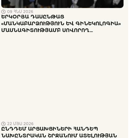
09 ՀՆՍ 2026
ԵՐԿՕՐՅԱ ԴԱՍԸՆԹԱՑ
«ՄԱՆԿԱԲԱՐՁՈՒԹՅՈՒՆ ԵՒ ԳԻՆԵԿՈԼՈԳԻԱ» Մ
ԱՍՆԱԳԻՏՈՒԹՅԱՄԲ ՍՈՎՈՐՈՂ Ո
ՒՍԱՆՈՂՆԵՐԻ ՀԱՄԱՐ
22 ՄՅՍ 2026
ԸՆԴԴԵՄ ԱՐՑԱԽՑԻՆԵՐԻ ՀԱՆԴԵՊ
ՆԱԽԸՆՏՐԱԿԱՆ ՇՐՋԱՆՈՒՄ ԱՏԵԼՈՒԹՅԱՆ