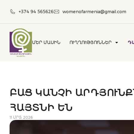
+374 94 565626
womenofarmenia@gmail.com
ՄԵՐ ՄԱՍԻՆ
ՈՒՂՂՈՒԹՅՈՒՆՆԵՐ
Դ
ԲԱՑ ԿԱՆՉԻ ԱՐԴՅՈՒՆ
ՀԱՅՏՆԻ ԵՆ
11 ՄՐՏ 2026