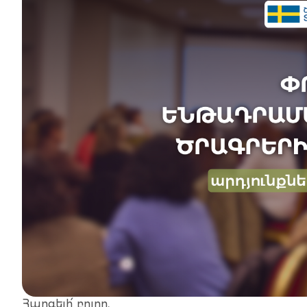
Հարգելի՛ բոլոր,