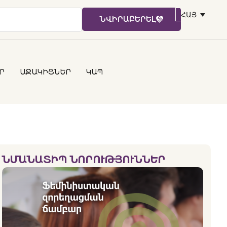
ՀԱՅ
ՆՎԻՐԱԲԵՐԵԼ
Ր
ԱՋԱԿԻՑՆԵՐ
ԿԱՊ
ՆՄԱՆԱՏԻՊ ՆՈՐՈՒԹՅՈՒՆՆԵՐ