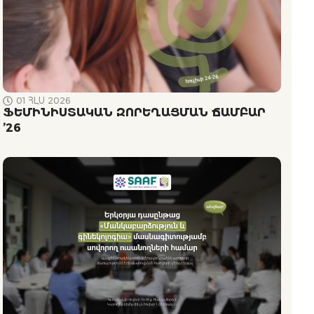
01 ՀԼՍ 2026
ՖԵՄԻՆԻՍՏԱԿԱՆ ԶՈՐԵՂԱՑՄԱՆ ՃԱՄԲԱՐ
’26