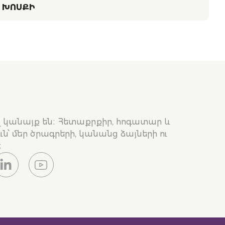
ԽՈՍՔԻ
ղ կանայք են։ Հետաքրքիր, հոգատար և
ւն՝ մեր ծրագրերի, կանանց ձայների ու
։