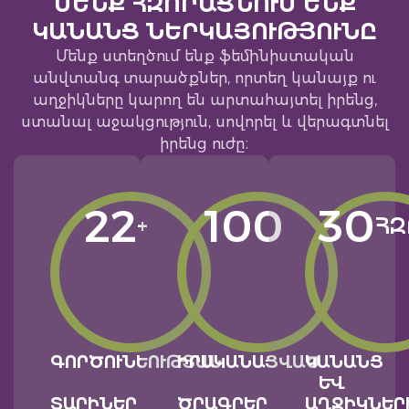
ՄԵՆՔ ՀԶՈՐԱՑՆՈՒՄ ԵՆՔ
ԿԱՆԱՆՑ ՆԵՐԿԱՅՈՒԹՅՈՒՆԸ
Մենք ստեղծում ենք ֆեմինիստական
անվտանգ տարածքներ, որտեղ կանայք ու
աղջիկները կարող են արտահայտել իրենց,
ստանալ աջակցություն, սովորել և վերագտնել
իրենց ուժը։
22
100
30
+
ՀԶ
ԳՈՐԾՈՒՆԵՈՒԹՅԱՆ
ԻՐԱԿԱՆԱՑՎԱԾ
ԿԱՆԱՆՑ
ԵՒ Ա
ՏԱՐԻՆԵՐ
ԾՐԱԳՐԵՐ
ՂՋԻԿՆԵՐԻ