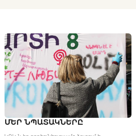
ՄԵՐ ՆՊԱՏԱԿՆԵՐԸ