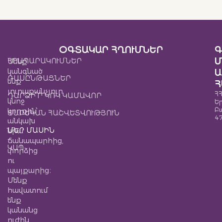
ՕԳՏԱԿԱՐ ՀՂՈՒՄՆԵՐ
Գ
Մ
ՀՐԱՊԱՐԱԿՈՒՄՆԵՐ
Մենք
կանգնած
Ա
ԴԱՍԸՆԹԱՑՆԵՐ
ենք
Հ
յուրաքանչյուր
ՀՀ
ԴԱՐՁԻ՜Ր ԿՌԿ ԿԱՄԱՎՈՐ
կնոջ
Ե
Բ
կողքին՝
ՏԱՐԵԿԱՆ ՀԱՇՎԵՏՎՈՒԹՅՈՒՆ
4
անկախ
ՄԵՐ ՄԱՍԻՆ
նրա
ճանապարհից,
ԿԱՊ
փորձից
ու
պայքարից։
Մենք
հավատում
ենք
կանանց
ուժին