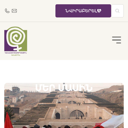
ՆՎԻՐԱԲԵՐԵԼ
ՄԵՐ ՄԱՍԻՆ