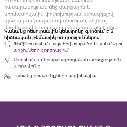
ԿՌԿ-ն իր գործունեությամբ ձգտում է
հասարակության մեջ վարքային և
նորմատիվային փոփոխության՝ ներազդելով
պետական քաղաքականության, սոցիալ-
մշակութային և օրենսդրական դաշտերի վրա:
Կանանց ռեսուրսային կենտրոնը գործում է 3
հիմնական թեմատիկ ուղղություններով`
Ֆեմինիստական ապահով տարածք և կանանց ու
աղջիկների զորեղացում
Սեռական և վերարտադրողական առողջություն
և իրավունք
Կանանց իրավունքների ադվոկացիա