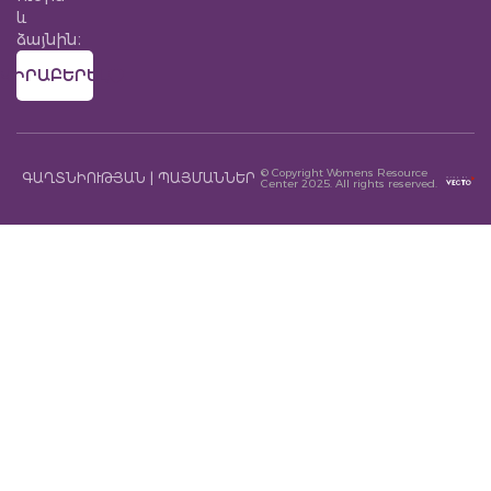
և
ձայնին։
ՎԻՐԱԲԵՐԵԼ
© Copyright Womens Resource
ԳԱՂՏՆԻՈՒԹՅԱՆ | ՊԱՅՄԱՆՆԵՐ
Center 2025. All rights reserved.