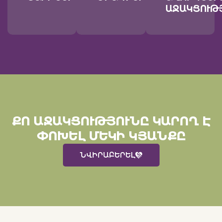
ՋԱԿՑՈՒԹՅ
ՔՈ ԱՋԱԿՑՈՒԹՅՈՒՆԸ ԿԱՐՈՂ Է
ՓՈԽԵԼ ՄԵԿԻ ԿՅԱՆՔԸ
ՆՎԻՐԱԲԵՐԵԼ